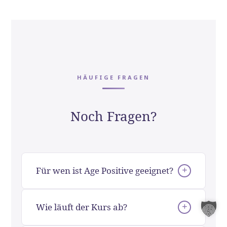
HÄUFIGE FRAGEN
Noch Fragen?
Für wen ist Age Positive geeignet?
Der Kurs richtet sich an alle, die sich auf den
Wie läuft der Kurs ab?
Ruhestand vorbereiten möchten –
idealerweise 1–10 Jahre vor dem