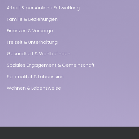
Arbeit & persönliche Entwicklung
Familie & Beziehungen
Finanzen & Vorsorge
Freizeit & Unterhaltung
Gesundheit & Wohlbefinden
Soziales Engagement & Gemeinschaft
Spiritualität & Lebenssinn
Wohnen & Lebensweise