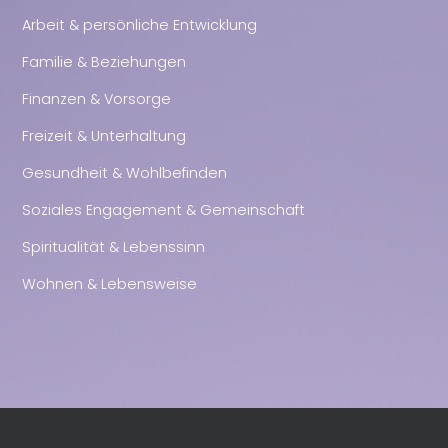
Arbeit & persönliche Entwicklung
Familie & Beziehungen
Finanzen & Vorsorge
Freizeit & Unterhaltung
Gesundheit & Wohlbefinden
Soziales Engagement & Gemeinschaft
Spiritualität & Lebenssinn
Wohnen & Lebensweise