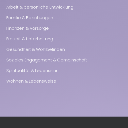
Arbeit & persönliche Entwicklung
Familie & Beziehungen
Finanzen & Vorsorge
Freizeit & Unterhaltung
Gesundheit & Wohlbefinden
Soziales Engagement & Gemeinschaft
Spiritualität & Lebenssinn
Wohnen & Lebensweise